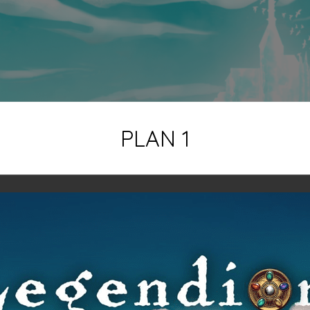
PLAN 1
Prologue
Chapitre I
Chapitre 2