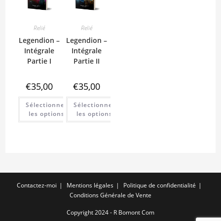
Relié
Relié
Legendion –
Legendion –
Intégrale
Intégrale
Partie I
Partie II
€
35,00
€
35,00
Sélectionner
Sélectionner
les options
les options
Contactez-moi
Mentions légales
Politique de confidentialité
Conditions Générale de Vente
Copyright 2024 - R Bomont Com