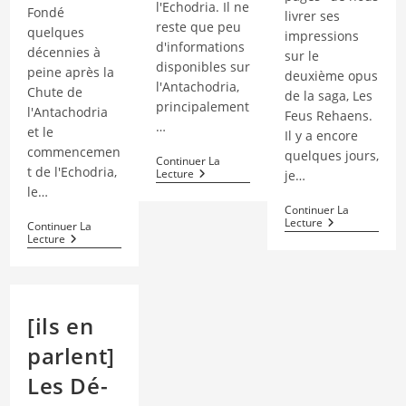
l'Echodria. Il ne
Fondé
livrer ses
reste que peu
quelques
impressions
d'informations
décennies à
sur le
disponibles sur
peine après la
deuxième opus
l'Antachodria,
Chute de
de la saga, Les
principalement
l'Antachodria
Feus Rehaens.
…
et le
Il y a encore
commencemen
quelques jours,
Continuer La
t de l'Echodria,
L’Antachodria
Lecture
je…
–
le…
L’ancien
Continuer La
Monde
[ils
Lecture
Continuer La
Qui
En
Escasam
Lecture
Chu
Parlent]
–
En
Le
Tournant
Royaume
Les
Tout
Pages
Puissant
[ils en
–
T2
parlent]
Les
Feus
Les Dé-
Rehaens