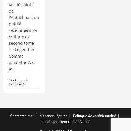
la cité sainte
de
l'Antachodria, a
publié
récemment sa
critique du
second tome
de Legendion
Comme
d'habitude, si
je…
Continuer La
[ils
Lecture
En
Parlent]
Les
Dé-
Lires
De
Contactez-moi
Mentions légales
Politique de confidentialité
Lou
–
Conditions Générale de Vente
Les
Feus