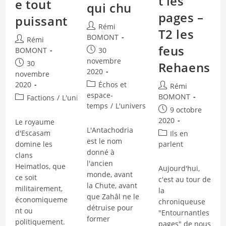
t les
e tout
qui chu
pages –
puissant
Auteur/autrice
Rémi
T2 les
de
BOMONT
Auteur/autrice
Rémi
la
feus
Publication
de
30
BOMONT
publication :
publiée :
la
novembre
Publication
30
Rehaens
publication :
2020
publiée :
novembre
Post
Échos et
2020
Auteur/autrice
Rémi
category:
espace-
de
BOMONT
Post
Factions
/
L'univers
/
Lieux
temps
/
L'univers
la
category:
Publication
9 octobre
publication :
publiée :
2020
Le royaume
L'Antachodria
d'Escasam
Post
Ils en
est le nom
category:
domine les
parlent
donné à
clans
l'ancien
Heimatlos, que
Aujourd'hui,
monde, avant
ce soit
c'est au tour de
la Chute, avant
militairement,
la
que Zahâl ne le
économiqueme
chroniqueuse
détruise pour
nt ou
"Entournantles
former
politiquement.
pages" de nous