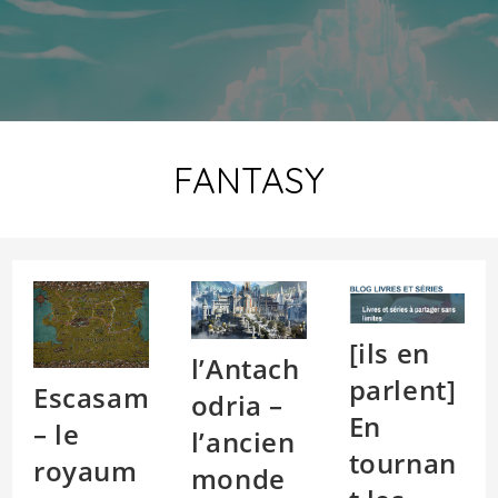
FANTASY
[ils en
l’Antach
parlent]
Escasam
odria –
En
– le
l’ancien
tournan
royaum
monde