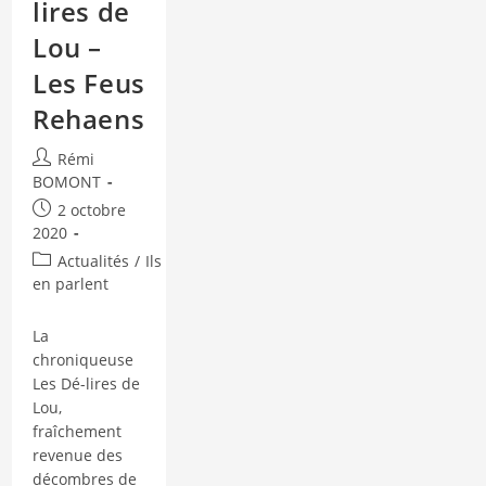
lires de
Lou –
Les Feus
Rehaens
Auteur/autrice
Rémi
de
BOMONT
la
Publication
2 octobre
publication :
publiée :
2020
Post
Actualités
/
Ils
category:
en parlent
La
chroniqueuse
Les Dé-lires de
Lou,
fraîchement
revenue des
décombres de